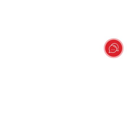
г. Ростов-на-Дону, ул. Семашко 21/60, Студия танцев KDome
Телефон:
+7-999-698-38-73